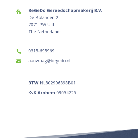
BeGeDo Gereedschapmakerij B.V.

De Bolanden 2
7071 PW Ulft
The Netherlands
0315-695969

aanvraag@begedo.nl

BTW
NL802906898B01

KvK Arnhem
09054225
