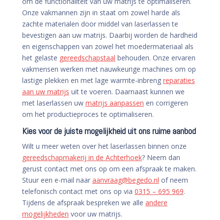
om de functionaliteit van uw matrijs te optimaliseren.
Onze vakmannen zijn in staat om zowel harde als
zachte materialen door middel van laserlassen te
bevestigen aan uw matrijs. Daarbij worden de hardheid
en eigenschappen van zowel het moedermateriaal als
het gelaste
gereedschapstaal
behouden. Onze ervaren
vakmensen werken met nauwkeurige machines om op
lastige plekken en met lage warmte-inbreng
reparaties
aan uw matrijs
uit te voeren. Daarnaast kunnen we
met laserlassen uw
matrijs aanpassen
en corrigeren
om het productieproces te optimaliseren.
Kies voor de juiste mogelijkheid uit ons ruime aanbod
Wilt u meer weten over het laserlassen binnen onze
gereedschapmakerij in de Achterhoek
? Neem dan
gerust contact met ons op om een afspraak te maken.
Stuur een e-mail naar
aanvraag@begedo.nl
of neem
telefonisch contact met ons op via
0315 – 695 969
.
Tijdens de afspraak bespreken we alle
andere
mogelijkheden
voor uw matrijs.