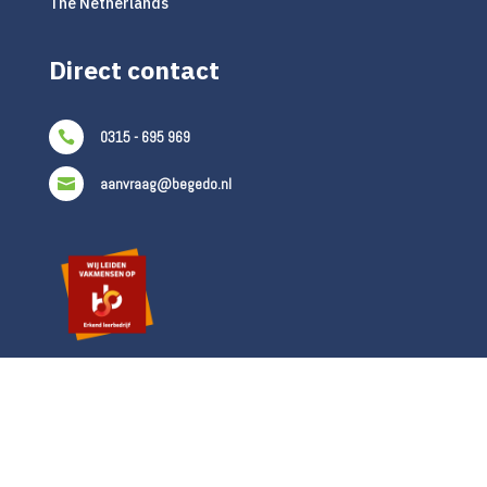
The Netherlands
Direct contact
0315 - 695 969

aanvraag@begedo.nl

Privacy verklaring
|
Algemene voorwaarden
© 2024 BeGeDo B.V.