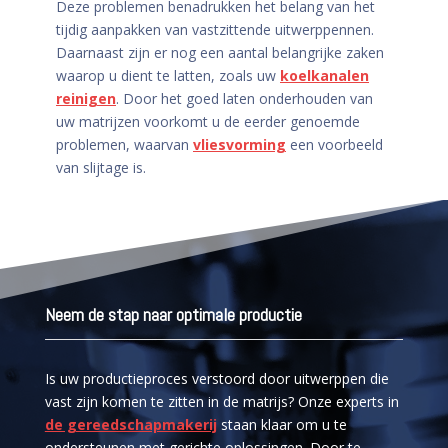
Deze problemen benadrukken het belang van het
tijdig aanpakken van vastzittende uitwerppennen.
Daarnaast zijn er nog een aantal belangrijke zaken
waarop u dient te latten, zoals uw
koelkanalen
reinigen
. Door het goed laten onderhouden van
uw matrijzen voorkomt u de eerder genoemde
problemen, waarvan
vliesvorming
een voorbeeld
van slijtage is.
Neem de stap naar optimale productie
Is uw productieproces verstoord door uitwerppen die
vast zijn komen te zitten in de matrijs? Onze experts in
de gereedschapmakerij
staan klaar om u te
ondersteunen met gerichte oplossingen. Door te